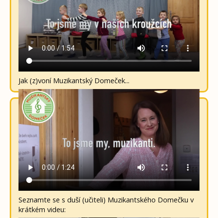
Jak (z)voní Muzikantský Domeček...
Seznamte se s duší (učiteli) Muzikantského Domečku v
krátkém videu: