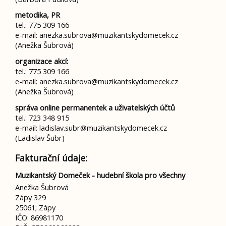
metodika, PR
tel.: 775 309 166
e-mail: anezka.subrova@muzikantskydomecek.cz
(Anežka Šubrová)
organizace akcí:
tel.: 775 309 166
e-mail: anezka.subrova@muzikantskydomecek.cz
(Anežka Šubrová)
správa online permanentek a uživatelských účtů
tel.: 723 348 915
e-mail: ladislav.subr@muzikantskydomecek.cz
(Ladislav Šubr)
Fakturační údaje:
Muzikantský Domeček - hudební škola pro všechny
Anežka Šubrová
Zápy 329
25061; Zápy
IČO: 86981170