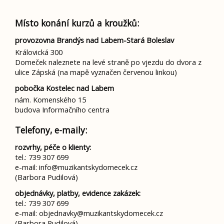
Místo konání kurzů a kroužků:
provozovna Brandýs nad Labem-Stará Boleslav
Královická 300
Domeček naleznete na levé straně po vjezdu do dvora z
ulice Zápská (na mapě vyznačen červenou linkou)
pobočka Kostelec nad Labem
nám. Komenského 15
budova Informačního centra
Telefony, e-maily:
rozvrhy, péče o klienty:
tel.: 739 307 699
e-mail: info@muzikantskydomecek.cz
(Barbora Pudilová)
objednávky, platby, evidence zakázek:
tel.: 739 307 699
e-mail: objednavky@muzikantskydomecek.cz
(Barbora Pudilová)