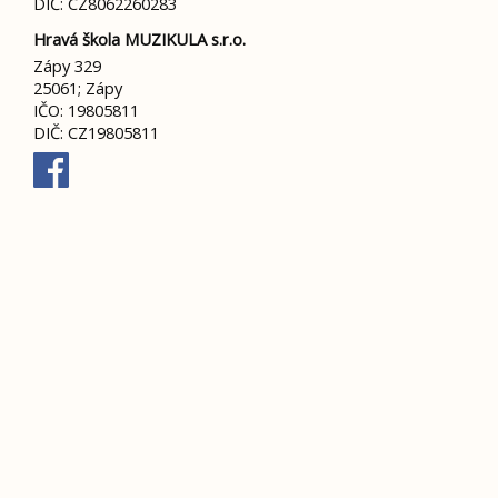
DIČ: CZ8062260283
Hravá škola MUZIKULA s.r.o.
Zápy 329
25061; Zápy
IČO: 19805811
DIČ: CZ19805811